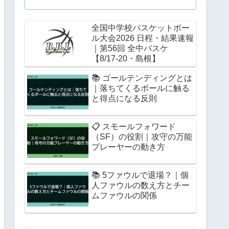
全国中学校バスケットボー
ル大会2026 日程・結果速報
｜第56回 全中バスケ
【8/17-20・島根】
📚 ゴールテンディングとは
｜落ちてくるボールに触る
と得点になる反則
📋 スモールフォワード
（SF）の役割｜攻守の万能
プレーヤーの動き方
📚 5ファウルで退場？｜個
人ファウルの数え方とチー
ムファウルの関係