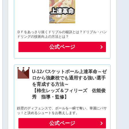
ＤＦをあっさり抜くドリブルの秘訣とは？ドリブル・ハン
ドリングの技術向上の方法とは？
公式ページ
U-12バスケットボール上達革命～ゼ
ロから強豪校でも通用する強い選手
を育成する方法～
【柿生レッズ＆フィリーズ 佐能俊
秀 指導・監修】
鉄壁のディフェンスで、ボールを一瞬で奪い、華麗にパサ
ッ！と決めるシュートをお教えします。
公式ページ