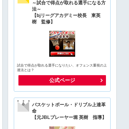
～試合で得点が取れる選手になる方
法～
【bjリーグアカデミー校長 東英
樹 監修】
試合で得点が取れる選手になりたい、オフェンス重視の上
達法とは？
公式ページ
バスケットボール・ドリブル上達革
命
【元JBLプレーヤー堀 英樹 指導】