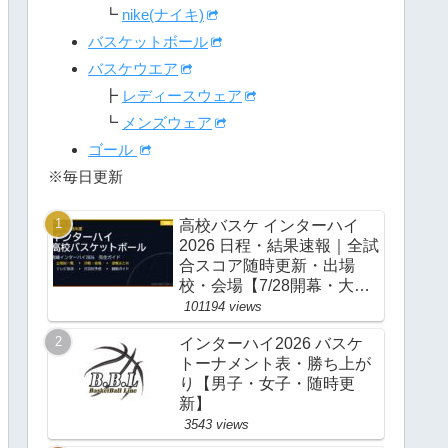
┗
nike(ナイキ)
バスケットボール
バスケウエア
┣
レディースウェア
┗
メンズウェア
ゴール
※毎日更新
高校バスケ インターハイ
2026 日程・結果速報｜全試
合スコア随時更新・出場
校・会場【7/28開幕・大
阪】
101194 views
インターハイ2026 バスケ
トーナメント表・勝ち上が
り【男子・女子・随時更
新】
3543 views