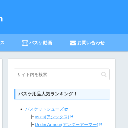
ース
バスケ動画
お問い合わせ
バスケ用品人気ランキング！
バスケットシューズ
┣
asics(アシックス)
┣
Under Armour(アンダーアーマー)