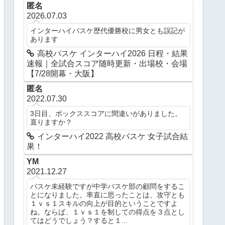
匿名
2026.07.03
インターハイバスケ歴代優勝校に男女とも誤記が
あります
高校バスケ インターハイ2026 日程・結果
速報｜全試合スコア随時更新・出場校・会場
【7/28開幕・大阪】
匿名
2022.07.30
3日目、ボックススコアに間違いがありました。
直りますか？
インターハイ2022 高校バスケ 女子試合結
果！
YM
2021.12.27
バスケ未経験ですが中学バスケ部の顧問をするこ
とになりました。率直に思ったことは、攻守とも
１ｖｓ１スキルの向上が目的ということですよ
ね。ならば、１ｖｓ１を制しての得点を３点とし
てはどうでしょう？すると１...