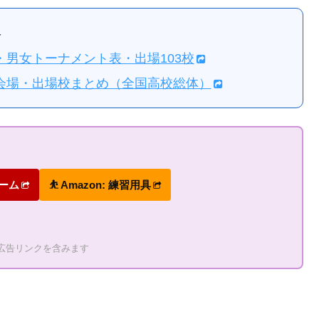
報
せ・男女トーナメント表・出場103校
程・会場・出場校まとめ（全国高校総体）
ォーム
⛹ Amazon: 練習用具
の広告リンクを含みます