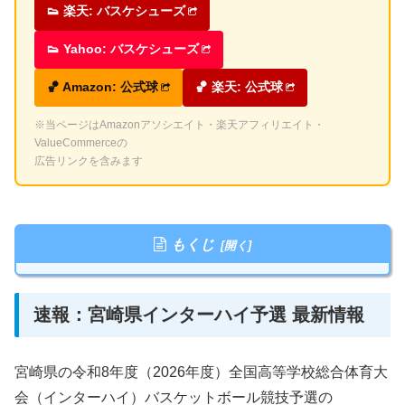
👟 楽天: バスケシューズ
👟 Yahoo: バスケシューズ
🏀 Amazon: 公式球
🏀 楽天: 公式球
※当ページはAmazonアソシエイト・楽天アフィリエイト・
ValueCommerceの
広告リンクを含みます
もくじ
速報：宮崎県インターハイ予選 最新情報
宮崎県の令和8年度（2026年度）全国高等学校総合体育大
会（インターハイ）バスケットボール競技予選の