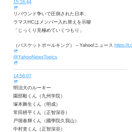
15:16:44
リバウンド争いで圧倒された日本、
ラマスHCはメンバー入れ替えを示唆
「じっくり見極めていくつもり」
（バスケットボールキング） – Yahoo!ニュース
https://
@YahooNewsTopics
14:56:07
明治大のルーキー
園部毅くん（九州学院）
塚本舞生くん（明成）
常田耕平くん（正智深谷）
戸堀春輝くん（國學院久我山）
中村吏くん（正智深谷）