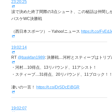
23:20:25
涙で決めた終了間際の3点シュート、この秘話は仲間し
バスケWC決勝戦
（西日本スポーツ） – Yahoo!ニュース
https://t.co/FvE
19:02:14
RT
@baskfan1989
: 決勝戦…河村とスティーブはトリ
・河村…10得点、13リバウンド、11アシスト！
・スティーブ…31得点、20リバウンド、11ブロック！
凄いの一言！
https://t.co/DrSDcEjBGR
19:02:07