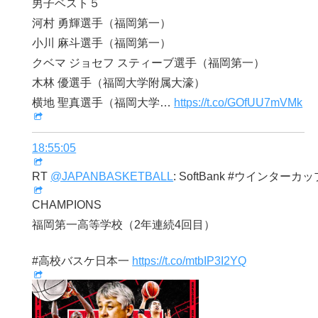
男子ベスト５
河村 勇輝選手（福岡第一）
小川 麻斗選手（福岡第一）
クベマ ジョセフ スティーブ選手（福岡第一）
木林 優選手（福岡大学附属大濠）
横地 聖真選手（福岡大学…
https://t.co/GOfUU7mVMk
18:55:05
RT
@JAPANBASKETBALL
: SoftBank #ウインターカップ
CHAMPIONS
福岡第一高等学校（2年連続4回目）
#高校バスケ日本一
https://t.co/mtbIP3I2YQ