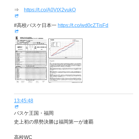
⇒
https://t.co/A0VtX2vukO
#高校バスケ日本一
https://t.co/wd0cZTisFd
13:45:48
バスケ王国・福岡
史上初の県勢決勝は福岡第一が連覇
高校WC