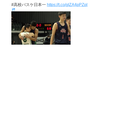
#高校バスケ日本一
https://t.co/gIZA4pPZpl