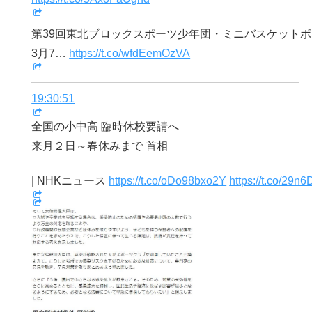
第39回東北ブロックスポーツ少年団・ミニバスケット
3月7…
https://t.co/wfdEemOzVA
19:30:51
全国の小中高 臨時休校要請へ
来月２日～春休みまで 首相
| NHKニュース
https://t.co/oDo98bxo2Y
https://t.co/29