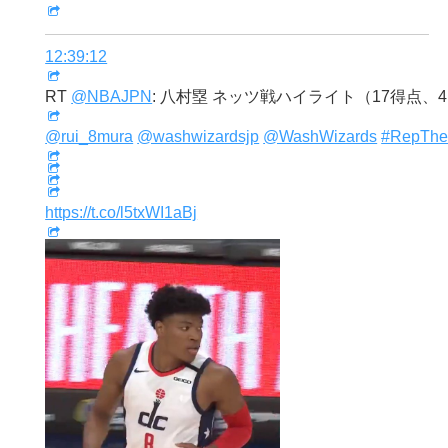
12:39:12
RT
@NBAJPN
: 八村塁 ネッツ戦ハイライト（17得点、
@rui_8mura
@washwizardsjp
@WashWizards
#RepTheD
https://t.co/l5txWI1aBj