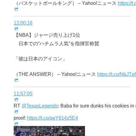
（バスケットボールキング） – Yahoo!ニュース
https:/
12:00:16
【NBA】ジャージ売り上げ1位
日本での“ハチムラ人気”を指揮官称賛
「彼は日本のアイコン」
（THE ANSWER） – Yahoo!ニュース
https://t.co/NbJT
11:57:05
RT
@TexasLegends
: Baba for sure dunks his cookies in 
proof:
https://t.co/aeY614z5E4