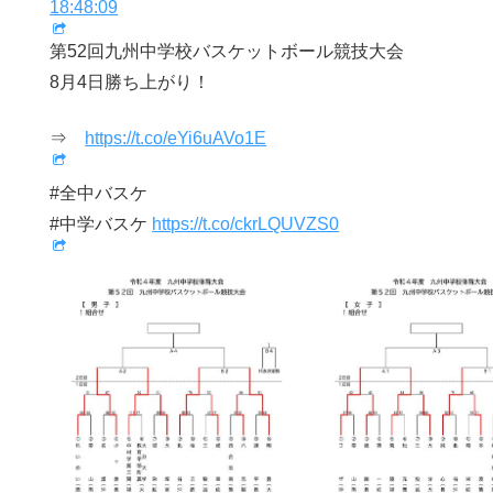
18:48:09
第52回九州中学校バスケットボール競技大会
8月4日勝ち上がり！
⇒
https://t.co/eYi6uAVo1E
#全中バスケ
#中学バスケ
https://t.co/ckrLQUVZS0