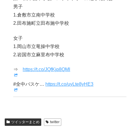
男子
1.倉敷市立南中学校
2.田布施町立田布施中学校
女子
1.岡山市立竜操中学校
2.岩国市立麻里布中学校
⇒
https://t.co/JQfKjp8QMI
#全中バスケ…
https://t.co/uyLte8yHE3
ツイッターまとめ
twitter