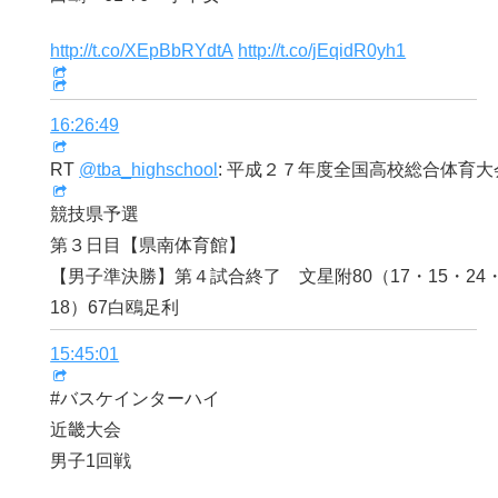
http://t.co/XEpBbRYdtA
http://t.co/jEqidR0yh1
16:26:49
RT
@tba_highschool
: 平成２７年度全国高校総合体育
競技県予選
第３日目【県南体育館】
【男子準決勝】第４試合終了 文星附80（17・15・24・2
18）67白鴎足利
15:45:01
#バスケインターハイ
近畿大会
男子1回戦