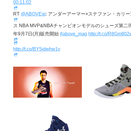
00:11:02
RT
@ABOVEjp
: アンダーアーマー×ステファン・カリ
ス NBA MVP&NBAチャンピオンモデルのシューズ第二弾 
年9月7日(月)販売開始
#above_mag
http://t.co/R8Gm80
http://t.co/BY5idwhw1y