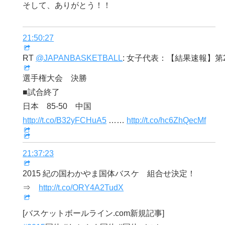
そして、ありがとう！！
21:50:27
RT
@JAPANBASKETBALL
: 女子代表：【結果速報】第26
選手権大会 決勝
■試合終了
日本 85-50 中国
http://t.co/B32yFCHuA5
……
http://t.co/hc6ZhQecMf
21:37:23
2015 紀の国わかやま国体バスケ 組合せ決定！
⇒
http://t.co/ORY4A2TudX
[バスケットボールライン.com新規記事]