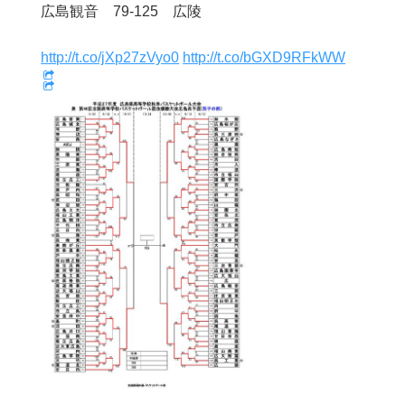
広島観音 79-125 広陵
http://t.co/jXp27zVyo0
http://t.co/bGXD9RFkWW