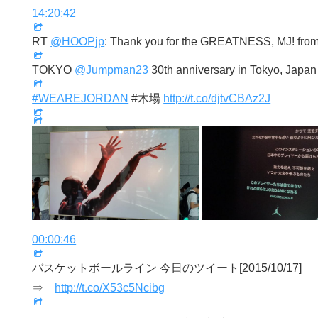
14:20:42
RT
@HOOPjp
: Thank you for the GREATNESS, MJ! f
TOKYO
@Jumpman23
30th anniversary in Tokyo, Japan
#WEAREJORDAN
#木場
http://t.co/djtvCBAz2J
00:00:46
バスケットボールライン 今日のツイート[2015/10/17]
⇒
http://t.co/X53c5Ncibg