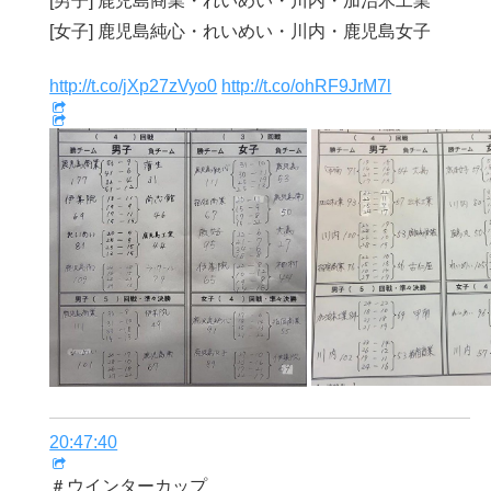
[男子] 鹿児島商業・れいめい・川内・加治木工業
[女子] 鹿児島純心・れいめい・川内・鹿児島女子
http://t.co/jXp27zVyo0
http://t.co/ohRF9JrM7l
20:47:40
＃ウインターカップ