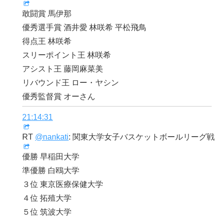
敢闘賞 馬伊那
優秀選手賞 酒井愛 林咲希 平松飛鳥
得点王 林咲希
スリーポイント王 林咲希
アシスト王 藤岡麻菜美
リバウンド王 ロー・ヤシン
優秀監督賞 オーさん
21:14:31
RT
@nankati
: 関東大学女子バスケットボールリーグ戦
優勝 早稲田大学
準優勝 白鴎大学
３位 東京医療保健大学
４位 拓殖大学
５位 筑波大学