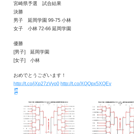
宮崎県予選 試合結果
決勝
男子 延岡学園 99-75 小林
女子 小林 72-66 延岡学園
優勝
[男子] 延岡学園
[女子] 小林
おめでとうございます！
http://t.co/jXp27zVyo0
http://t.co/XQQpx5XQEv