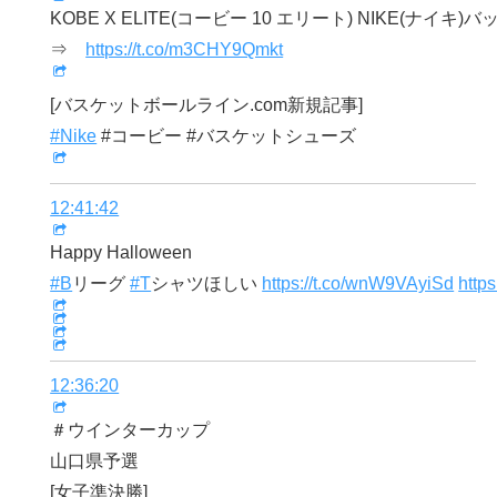
KOBE X ELITE(コービー 10 エリート) NIKE(ナイキ)
⇒
https://t.co/m3CHY9Qmkt
[バスケットボールライン.com新規記事]
#Nike
#コービー #バスケットシューズ
12:41:42
Happy Halloween
#B
リーグ
#T
シャツほしい
https://t.co/wnW9VAyiSd
http
12:36:20
＃ウインターカップ
山口県予選
[女子準決勝]