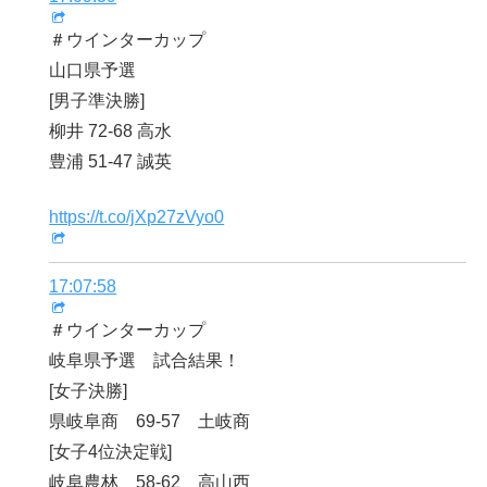
＃ウインターカップ
山口県予選
[男子準決勝]
柳井 72-68 高水
豊浦 51-47 誠英
https://t.co/jXp27zVyo0
17:07:58
＃ウインターカップ
岐阜県予選 試合結果！
[女子決勝]
県岐阜商 69-57 土岐商
[女子4位決定戦]
岐阜農林 58-62 高山西