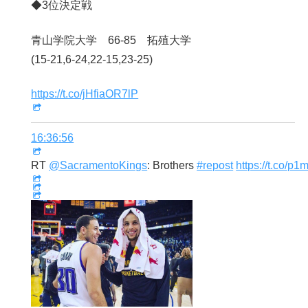
◆3位決定戦
青山学院大学 66-85 拓殖大学
(15-21,6-24,22-15,23-25)
https://t.co/jHfiaOR7lP
16:36:56
RT
@SacramentoKings
: Brothers
#repost
https://t.co/p