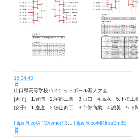
15:04:43
山口県高等学校バスケットボール新人大会
[男子] 1.豊浦 2.宇部工業 3.山口 4.高水 5.下松工
[女子] 1.慶進 2.徳山商工 3.宇部商業 4.誠英 5.
https://t.co/AFOXvmorTB
…
https://t.co/MRfrpaSm3E