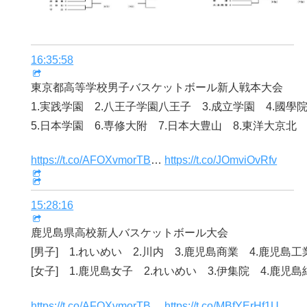
16:35:58
東京都高等学校男子バスケットボール新人戦本大会
1.実践学園 2.八王子学園八王子 3.成立学園 4.國學
5.日本学園 6.専修大附 7.日本大豊山 8.東洋大京北
https://t.co/AFOXvmorTB
…
https://t.co/JOmviOvRfv
15:28:16
鹿児島県高校新人バスケットボール大会
[男子] 1.れいめい 2.川内 3.鹿児島商業 4.鹿児島工
[女子] 1.鹿児島女子 2.れいめい 3.伊集院 4.鹿児
https://t.co/AFOXvmorTB
…
https://t.co/MBfYErHf1U