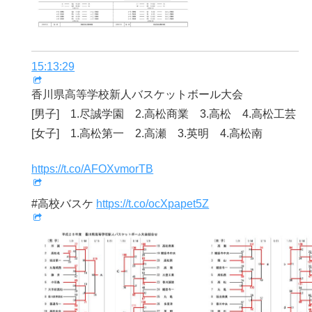
15:13:29
香川県高等学校新人バスケットボール大会
[男子] 1.尽誠学園 2.高松商業 3.高松 4.高松工芸
[女子] 1.高松第一 2.高瀬 3.英明 4.高松南
https://t.co/AFOXvmorTB
#高校バスケ
https://t.co/ocXpapet5Z