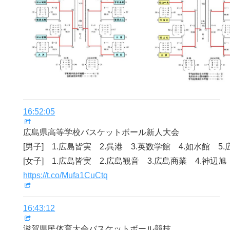
16:52:05
広島県高等学校バスケットボール新人大会
[男子] 1.広島皆実 2.呉港 3.英数学館 4.如水館 5
[女子] 1.広島皆実 2.広島観音 3.広島商業 4.神辺旭
https://t.co/Mufa1CuCtq
16:43:12
滋賀県民体育大会バスケットボール競技