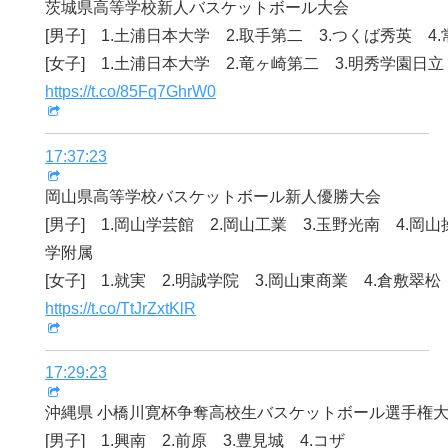
茨城県高等学校新人バスケットボール大会
[男子] 1.土浦日本大学 2.取手第二 3.つくば秀英 4
[女子] 1.土浦日本大学 2.竜ヶ崎第二 3.明秀学園日立
https://t.co/85Fq7GhrW0
17:37:23
岡山県高等学校バスケットボール新人優勝大会
[男子] 1.岡山学芸館 2.岡山工業 3.玉野光南 4.岡
学附属
[女子] 1.就実 2.明誠学院 3.岡山東商業 4.倉敷翠松
https://t.co/TtJrZxtKlR
17:29:23
沖縄県 小橋川寛杯争奪高校生バスケットボール選手権
[男子] 1.興南 2.前原 3.豊見城 4.コザ