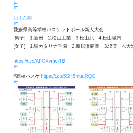
17:07:43
愛媛県高等学校バスケットボール新人大会
[男子] 1.新田 2.松山工業 3.松山北 4.松山城南
[女子] 1.聖カタリナ学園 2.新居浜商業 3.済美 4.大
https://t.co/AFOXvmorTB
#高校バスケ
https://t.co/5SH5muuRQG