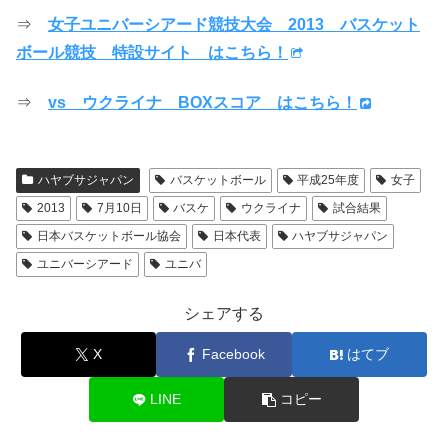
⇒
女子ユニバーシアード競技大会 2013 バスケット
ボール競技 特設サイト はこちら！
⇒
vs ウクライナ BOXスコア はこちら！
ハヤブサジャパン
バスケットボール
平成25年度
女子
2013
7月10日
バスケ
ウクライナ
試合結果
日本バスケットボール協会
日本代表
ハヤブサジャパン
ユニバーシアード
ユニバ
シェアする
X
Facebook
はてブ
LINE
コピー