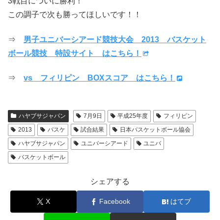
3戦目についに勝利！
この調子で次も勝ってほしいです！！
⇒
男子ユニバーシアード競技大会 2013 バスケット
ボール競技 特設サイト はこちら！
⇒
vs フィリピン BOXスコア はこちら！
ハヤブサジャパン
7月9日
平成25年度
フィリピン
2013
バスケ
試合結果
日本バスケットボール協会
ハヤブサジャパン
ユニバーシアード
ユニバ
バスケットボール
シェアする
X
Facebook
はてブ