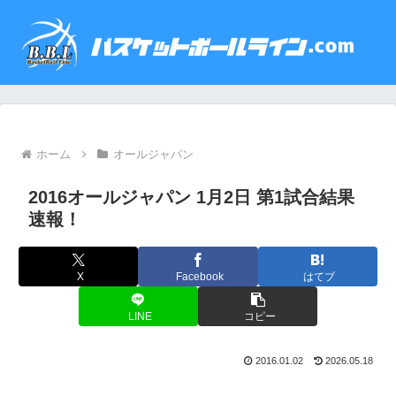
ホーム
オールジャパン
2016オールジャパン 1月2日 第1試合結果
速報！
X
Facebook
はてブ
LINE
コピー
2016.01.02
2026.05.18