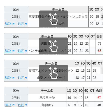
区分
チーム名
1Q
2Q
3Q
2回戦
三菱電機ダイヤモンドドルフィンズ名古屋
30
28
28
BOX
戦評
明治大学
20
12
13
スクロールできます
区分
チーム名
1Q
2Q
3Q
4Q
OT
合計
2回戦
黒田電気
21
19
12
23
75
BOX
戦評
パスラボ山形ワイヴァンズ
21
20
21
23
85
スクロールできます
区分
チーム名
1Q
2Q
3Q
4Q
OT
合
2回戦
新潟アルビレックスBBラビッツ
12
16
22
25
7
BOX
戦評
山梨クィーンビーズ
18
17
21
22
7
スクロールできます
区分
チーム名
1Q
2Q
3Q
4Q
OT
合計
2回戦
早稲田大学
16
14
19
18
67
BOX
戦評
山形銀行
6
9
17
16
48