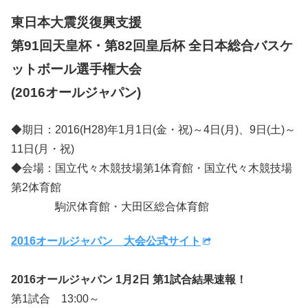
東日本大震災復興支援
第91回天皇杯・第82回皇后杯 全日本総合バスケ
ットボール選手権大会
(2016オールジャパン)
◆期日：2016(H28)年1月1日(金・祝)～4日(月)、9日(土)～
11日(月・祝)
◆会場：国立代々木競技場第1体育館・国立代々木競技場
第2体育館
駒沢体育館・大田区総合体育館
2016オールジャパン 大会公式サイト
2016オールジャパン 1月2日 第1試合結果速報！
第1試合 13:00～