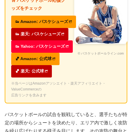
🛒 バスケットボール応援グ
ッズをチェック
👟 Amazon: バスケシューズ
👟 楽天: バスケシューズ
👟 Yahoo: バスケシューズ
© バスケットボールライン.com
🏀 Amazon: 公式球
🏀 楽天: 公式球
※当ページはAmazonアソシエイト・楽天アフィリエイト・
ValueCommerceの
広告リンクを含みます
バスケットボールの試合を観戦していると、選手たちが特
定の場所からシュートを決めたり、エリア内で激しく攻防
を繰り広げたりする様子を目にします。その攻防の舞台と