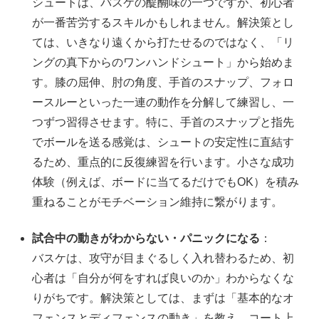
シュートは、バスケの醍醐味の一つですが、初心者
が一番苦労するスキルかもしれません。解決策とし
ては、いきなり遠くから打たせるのではなく、「リ
ングの真下からのワンハンドシュート」から始めま
す。膝の屈伸、肘の角度、手首のスナップ、フォロ
ースルーといった一連の動作を分解して練習し、一
つずつ習得させます。特に、手首のスナップと指先
でボールを送る感覚は、シュートの安定性に直結す
るため、重点的に反復練習を行います。小さな成功
体験（例えば、ボードに当てるだけでもOK）を積み
重ねることがモチベーション維持に繋がります。
試合中の動きがわからない・パニックになる
：
バスケは、攻守が目まぐるしく入れ替わるため、初
心者は「自分が何をすれば良いのか」わからなくな
りがちです。解決策としては、まずは「基本的なオ
フェンスとディフェンスの動き」を教え、コート上