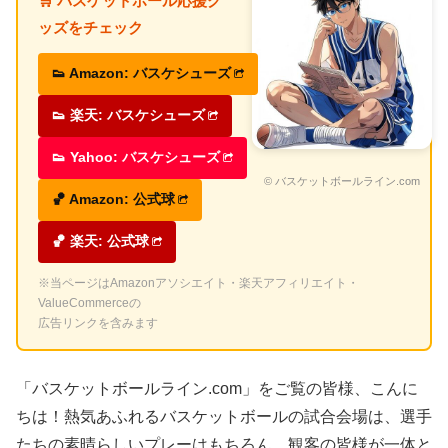
🛒 バスケットボール応援グ
ッズをチェック
👟 Amazon: バスケシューズ
👟 楽天: バスケシューズ
👟 Yahoo: バスケシューズ
© バスケットボールライン.com
🏀 Amazon: 公式球
🏀 楽天: 公式球
※当ページはAmazonアソシエイト・楽天アフィリエイト・
ValueCommerceの
広告リンクを含みます
「バスケットボールライン.com」をご覧の皆様、こんに
ちは！熱気あふれるバスケットボールの試合会場は、選手
たちの素晴らしいプレーはもちろん、観客の皆様が一体と