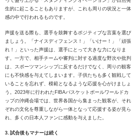
って盛り上がる「スタンディングオベーション」が自然発
生的に起こることもありますが、これも周りの状況と一体
感の中で行われるものです。
声援を送る際も、選手を鼓舞するポジティブな言葉を選び
ましょう。「ナイスディフェンス！」「いけー！」「頑張
れ！」といった声援は、選手にとって大きな力になりま
す。一方で、相手チームや審判に対する過度な野次や批判
は、スポーツマンシップに反するだけでなく、周りの観客
にも不快感を与えてしまいます。子供たちも多く観戦して
いることを忘れず、模範となるような応援を心がけましょ
う。2023年に行われたFIBAバスケットボールワールドカ
ップの沖縄会場では、世界各国から集まった観客が、それ
ぞれの文化を尊重しながら一体となって応援する姿が見ら
れ、多くの日本人ファンに感動を与えました。
3. 試合後もマナーは続く