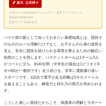
🏀 楽天: 公式球
※当ページはAmazonアソシエイト・楽天アフィリエイト・
ValueCommerceの
広告リンクを含みます
バスケ部の親として知っておきたい基礎知識とは、競技そ
のもののルール理解だけでなく、お子さんの心身の成長を
支え、安全に競技を続けられる環境を整えるための幅広い
知恵のことを指します。バスケットボールは1チーム5人
がコートに立ち、約40分間（中学生の場合は1ピリオド8
分×4回が一般的です）走り続ける、非常に運動量の多い
スポーツです。1試合で選手が走る距離は5キロメートル
を超えることもあり、瞬発力と持久力の両方が求められま
す。
こうした激しい競技だからこそ、保護者の理解とサポート