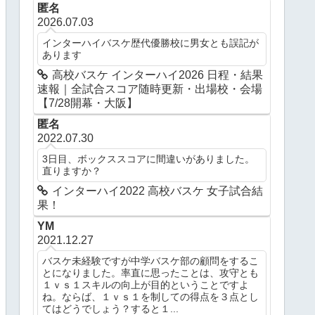
匿名
2026.07.03
インターハイバスケ歴代優勝校に男女とも誤記が
あります
高校バスケ インターハイ2026 日程・結果
速報｜全試合スコア随時更新・出場校・会場
【7/28開幕・大阪】
匿名
2022.07.30
3日目、ボックススコアに間違いがありました。
直りますか？
インターハイ2022 高校バスケ 女子試合結
果！
YM
2021.12.27
バスケ未経験ですが中学バスケ部の顧問をするこ
とになりました。率直に思ったことは、攻守とも
１ｖｓ１スキルの向上が目的ということですよ
ね。ならば、１ｖｓ１を制しての得点を３点とし
てはどうでしょう？すると１...