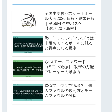
全国中学校バスケットボー
ル大会2026 日程・結果速報
｜第56回 全中バスケ
【8/17-20・島根】
📚 ゴールテンディングとは
｜落ちてくるボールに触る
と得点になる反則
📋 スモールフォワード
（SF）の役割｜攻守の万能
プレーヤーの動き方
📚 5ファウルで退場？｜個
人ファウルの数え方とチー
ムファウルの関係