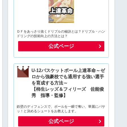
ＤＦをあっさり抜くドリブルの秘訣とは？ドリブル・ハン
ドリングの技術向上の方法とは？
公式ページ
U-12バスケットボール上達革命～ゼ
ロから強豪校でも通用する強い選手
を育成する方法～
【柿生レッズ＆フィリーズ 佐能俊
秀 指導・監修】
鉄壁のディフェンスで、ボールを一瞬で奪い、華麗にパサ
ッ！と決めるシュートをお教えします。
公式ページ