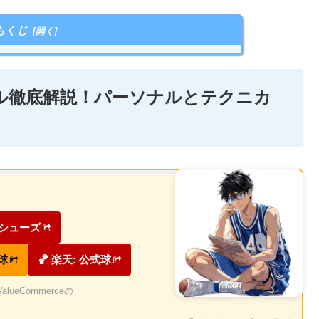
もくじ
ウル徹底解説！パーソナルとテクニカ
ケシューズ
式球
🏀 楽天: 公式球
eCommerceの