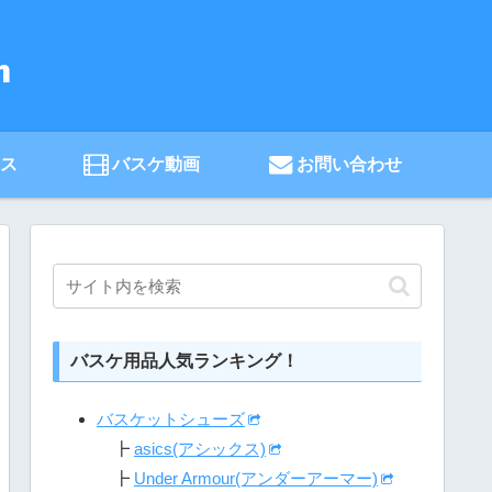
ース
バスケ動画
お問い合わせ
バスケ用品人気ランキング！
バスケットシューズ
┣
asics(アシックス)
┣
Under Armour(アンダーアーマー)