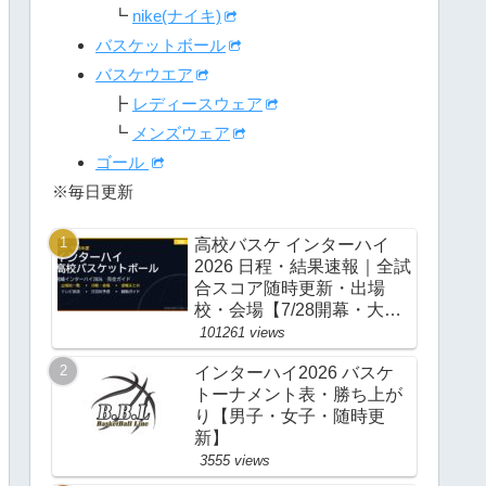
┗
nike(ナイキ)
バスケットボール
バスケウエア
┣
レディースウェア
┗
メンズウェア
ゴール
※毎日更新
高校バスケ インターハイ
2026 日程・結果速報｜全試
合スコア随時更新・出場
校・会場【7/28開幕・大
阪】
101261 views
インターハイ2026 バスケ
トーナメント表・勝ち上が
り【男子・女子・随時更
新】
3555 views