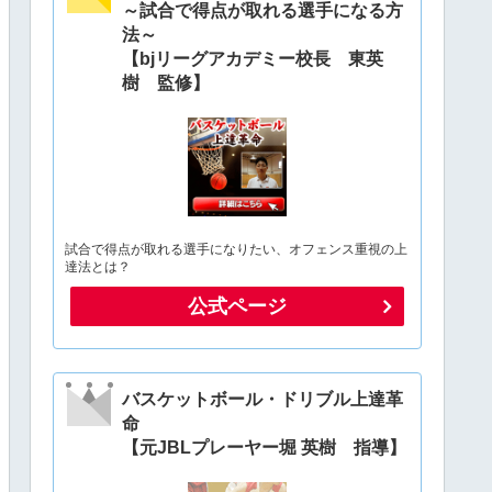
～試合で得点が取れる選手になる方
法～
【bjリーグアカデミー校長 東英
樹 監修】
試合で得点が取れる選手になりたい、オフェンス重視の上
達法とは？
公式ページ
バスケットボール・ドリブル上達革
命
【元JBLプレーヤー堀 英樹 指導】