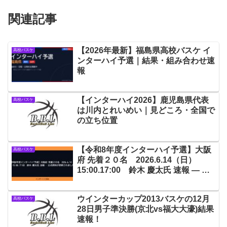
関連記事
【2026年最新】福島県高校バスケ イ
高校バスケ
ンターハイ予選｜結果・組み合わせ速
報
【インターハイ2026】鹿児島県代表
高校バスケ
は川内とれいめい｜見どころ・全国で
の立ち位置
【令和8年度インターハイ予選】大阪
高校バスケ
府 先着２０名 2026.6.14（日）
15:00.17:00 鈴木 慶太氏 速報 — 公
式資料が更新されました
ウインターカップ2013バスケの12月
高校バスケ
28日男子準決勝(京北vs福大大濠)結果
速報！