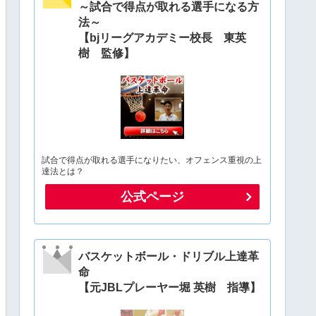
～試合で得点が取れる選手になる方
法～
【bjリーグアカデミー校長 東英
樹 監修】
試合で得点が取れる選手になりたい、オフェンス重視の上
達法とは？
公式ページ
バスケットボール・ドリブル上達革
命
【元JBLプレーヤー堀 英樹 指導】