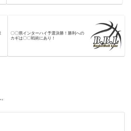
量
〇〇県インターハイ予選決勝！勝利への
カギは〇〇戦術にあり！
ん。