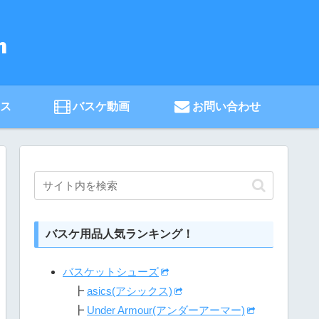
ース
バスケ動画
お問い合わせ
バスケ用品人気ランキング！
バスケットシューズ
┣
asics(アシックス)
┣
Under Armour(アンダーアーマー)