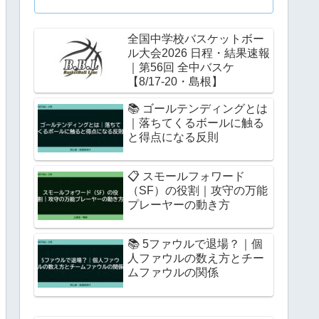
全国中学校バスケットボー
ル大会2026 日程・結果速報
｜第56回 全中バスケ
【8/17-20・島根】
📚 ゴールテンディングとは
｜落ちてくるボールに触る
と得点になる反則
📋 スモールフォワード
（SF）の役割｜攻守の万能
プレーヤーの動き方
📚 5ファウルで退場？｜個
人ファウルの数え方とチー
ムファウルの関係