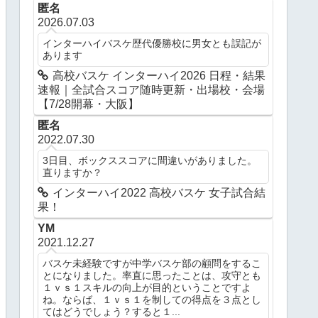
匿名
2026.07.03
インターハイバスケ歴代優勝校に男女とも誤記が
あります
高校バスケ インターハイ2026 日程・結果
速報｜全試合スコア随時更新・出場校・会場
【7/28開幕・大阪】
匿名
2022.07.30
3日目、ボックススコアに間違いがありました。
直りますか？
インターハイ2022 高校バスケ 女子試合結
果！
YM
2021.12.27
バスケ未経験ですが中学バスケ部の顧問をするこ
とになりました。率直に思ったことは、攻守とも
１ｖｓ１スキルの向上が目的ということですよ
ね。ならば、１ｖｓ１を制しての得点を３点とし
てはどうでしょう？すると１...