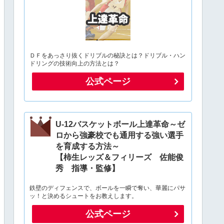
ＤＦをあっさり抜くドリブルの秘訣とは？ドリブル・ハン
ドリングの技術向上の方法とは？
公式ページ
U-12バスケットボール上達革命～ゼ
ロから強豪校でも通用する強い選手
を育成する方法～
【柿生レッズ＆フィリーズ 佐能俊
秀 指導・監修】
鉄壁のディフェンスで、ボールを一瞬で奪い、華麗にパサ
ッ！と決めるシュートをお教えします。
公式ページ