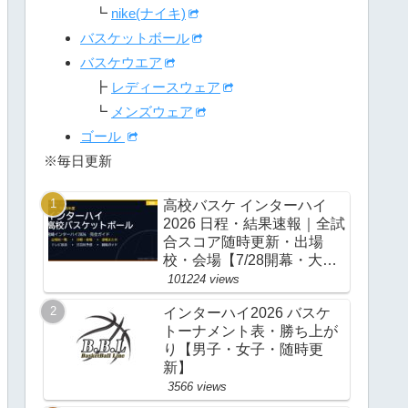
┗
nike(ナイキ)
バスケットボール
バスケウエア
┣
レディースウェア
┗
メンズウェア
ゴール
※毎日更新
高校バスケ インターハイ
2026 日程・結果速報｜全試
合スコア随時更新・出場
校・会場【7/28開幕・大
阪】
101224 views
インターハイ2026 バスケ
トーナメント表・勝ち上が
り【男子・女子・随時更
新】
3566 views