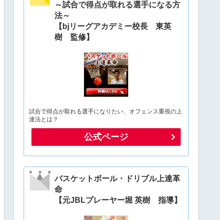
～試合で得点が取れる選手になる方
法～
【bjリーグアカデミー校長 東英
樹 監修】
試合で得点が取れる選手になりたい、オフェンス重視の上
達法とは？
公式ページ
バスケットボール・ドリブル上達革
命
【元JBLプレーヤー堀 英樹 指導】