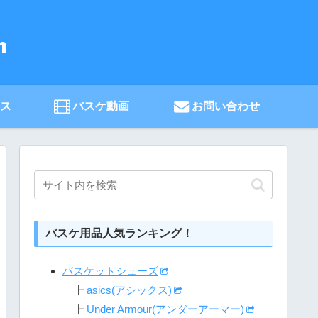
ース
バスケ動画
お問い合わせ
バスケ用品人気ランキング！
バスケットシューズ
┣
asics(アシックス)
┣
Under Armour(アンダーアーマー)