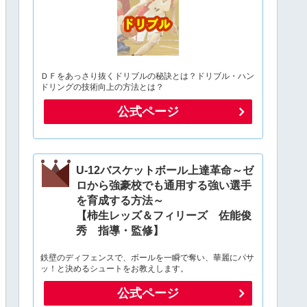
ＤＦをあっさり抜くドリブルの秘訣とは？ドリブル・ハン
ドリングの技術向上の方法とは？
公式ページ
U-12バスケットボール上達革命～ゼ
ロから強豪校でも通用する強い選手
を育成する方法～
【柿生レッズ＆フィリーズ 佐能俊
秀 指導・監修】
鉄壁のディフェンスで、ボールを一瞬で奪い、華麗にパサ
ッ！と決めるシュートをお教えします。
公式ページ