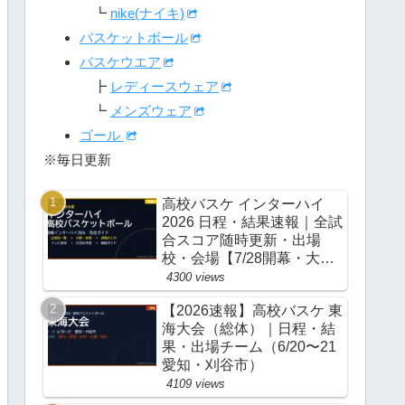
┗
nike(ナイキ)
バスケットボール
バスケウエア
┣
レディースウェア
┗
メンズウェア
ゴール
※毎日更新
高校バスケ インターハイ
2026 日程・結果速報｜全試
合スコア随時更新・出場
校・会場【7/28開幕・大
阪】
4300 views
【2026速報】高校バスケ 東
海大会（総体）｜日程・結
果・出場チーム（6/20〜21
愛知・刈谷市）
4109 views