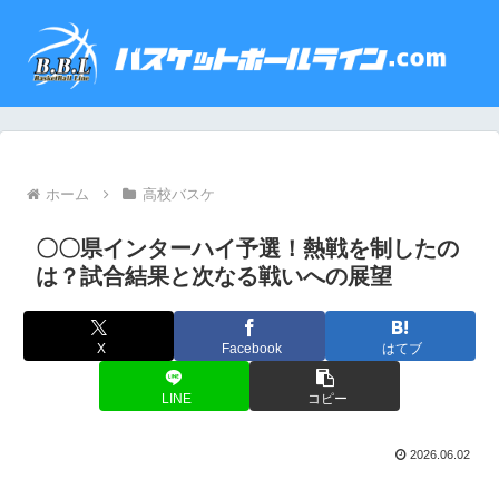
ホーム
高校バスケ
〇〇県インターハイ予選！熱戦を制したの
は？試合結果と次なる戦いへの展望
X
Facebook
はてブ
LINE
コピー
2026.06.02