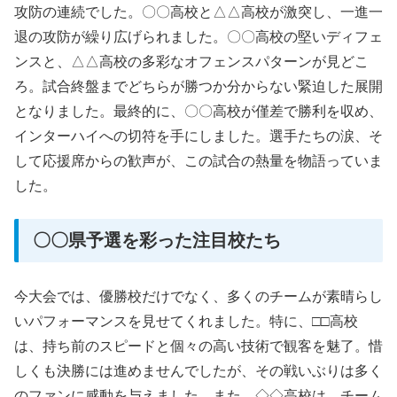
攻防の連続でした。〇〇高校と△△高校が激突し、一進一
退の攻防が繰り広げられました。〇〇高校の堅いディフェ
ンスと、△△高校の多彩なオフェンスパターンが見どこ
ろ。試合終盤までどちらが勝つか分からない緊迫した展開
となりました。最終的に、〇〇高校が僅差で勝利を収め、
インターハイへの切符を手にしました。選手たちの涙、そ
して応援席からの歓声が、この試合の熱量を物語っていま
した。
〇〇県予選を彩った注目校たち
今大会では、優勝校だけでなく、多くのチームが素晴らし
いパフォーマンスを見せてくれました。特に、□□高校
は、持ち前のスピードと個々の高い技術で観客を魅了。惜
しくも決勝には進めませんでしたが、その戦いぶりは多く
のファンに感動を与えました。また、◇◇高校は、チーム