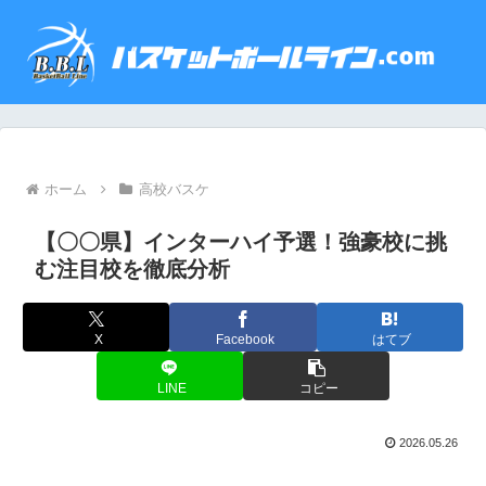
ホーム
高校バスケ
【〇〇県】インターハイ予選！強豪校に挑
む注目校を徹底分析
X
Facebook
はてブ
LINE
コピー
2026.05.26