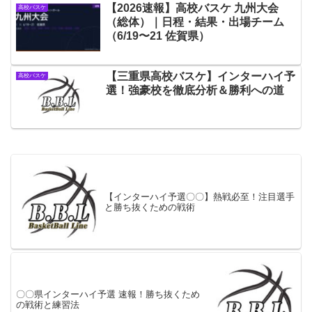
【2026速報】高校バスケ 九州大会
高校バスケ
（総体）｜日程・結果・出場チーム
（6/19〜21 佐賀県）
【三重県高校バスケ】インターハイ予
高校バスケ
選！強豪校を徹底分析＆勝利への道
【インターハイ予選〇〇】熱戦必至！注目選手
と勝ち抜くための戦術
〇〇県インターハイ予選 速報！勝ち抜くため
の戦術と練習法