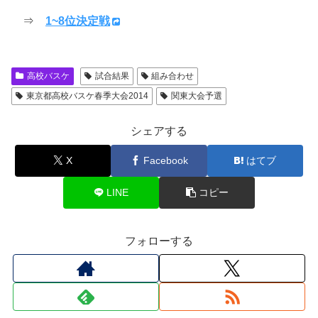
⇒
1~8位決定戦
高校バスケ
試合結果
組み合わせ
東京都高校バスケ春季大会2014
関東大会予選
シェアする
X
Facebook
はてブ
LINE
コピー
フォローする