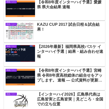
【令和8年度インターハイ予選】愛媛
高校バスケ
県 県大会結果 速報
KAZU CUP 2017 試合日程＆試合結
高校バスケ
果！
【2026年最新】福岡県高校バスケ イ
高校バスケ
ンターハイ予選｜結果・組み合わせ速
報
【令和8年度インターハイ予選】宮崎
高校バスケ
県 令和8年度高校総体の組合せをアッ
プします。 速報 — 公式資料が更新さ
れました
【インターハイ2026】広島県代表は
高校バスケ
広島皆実と広島皆実｜見どころ・全国
での立ち位置