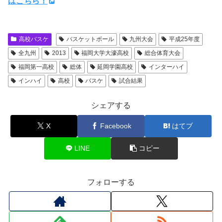
はこちら！
高校バスケ
バスケットボール
九州大会
平成25年度
全九州
2013
福岡大学大濠高校
総合体育大会
福岡第一高校
総体
延岡学園高校
インターハイ
インハイ
高校
バスケ
試合結果
シェアする
X
Facebook
はてブ
LINE
コピー
フォローする