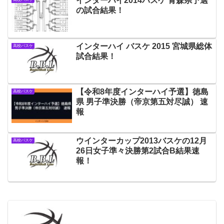
インターハイ2014バスケ 青森県予選
の試合結果！
インターハイ バスケ 2015 宮城県総体
高校バスケ
試合結果！
【令和8年度インターハイ予選】徳島
高校バスケ
県 男子準決勝（帝京第五対尽誠） 速
報
ウインターカップ2013バスケの12月
高校バスケ
26日女子準々決勝第2試合B結果速
報！