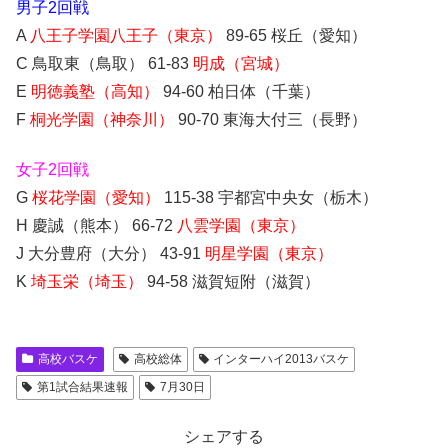
男子2回戦
A
八王子学園八王子（東京）
89-65 桜丘（愛知）
C 鳥取東（鳥取） 61-83
明成（宮城）
E
明徳義塾（高知）
94-60 柏日体（千葉）
F
桐光学園（神奈川）
90-70 東海大付三（長野）
女子2回戦
G
桜花学園（愛知）
115-38 宇都宮中央女（栃木）
H 慶誠（熊本） 66-72
八雲学園（東京）
J 大分豊府（大分） 43-91
明星学園（東京）
K
埼玉栄（埼玉）
94-58 滋賀短附（滋賀）
高校バスケ
高校総体
インターハイ2013バスケ
第1試合結果速報
7月30日
シェアする