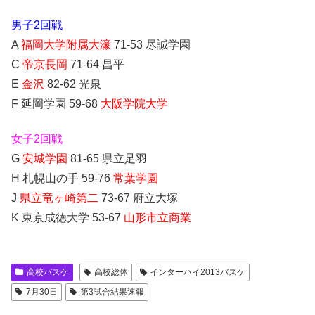
男子2回戦
A
福岡大学附属大濠
71-53 尽誠学園
C
帝京長岡
71-64 昌平
E
金沢
82-62 光泉
F 延岡学園 59-68
大阪学院大学
女子2回戦
G
安城学園
81-65 県立足羽
H 札幌山の手 59-76
常葉学園
J
県立竜ヶ崎第二
73-67 府立大塚
K 東京成徳大学 53-67
山形市立商業
高校バスケ
高校総体
インターハイ2013バスケ
7月30日
第3試合結果速報