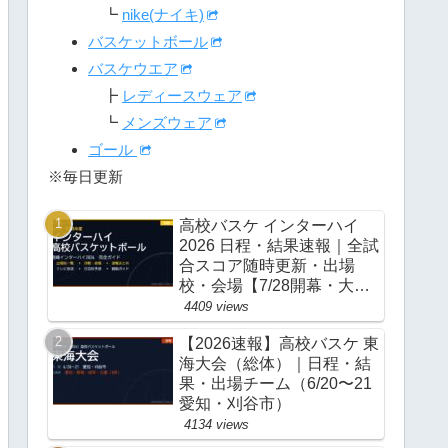
┗
nike(ナイキ)
バスケットボール
バスケウエア
┣
レディースウェア
┗
メンズウェア
ゴール
※毎日更新
高校バスケ インターハイ
2026 日程・結果速報｜全試
合スコア随時更新・出場
校・会場【7/28開幕・大
阪】
4409 views
【2026速報】高校バスケ 東
海大会（総体）｜日程・結
果・出場チーム（6/20〜21
愛知・刈谷市）
4134 views