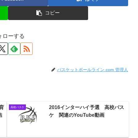
コピー
ォローする
バスケットボールライン.com 管理人
育
2016インターハイ予選 高校バス
高校バスケ
結
ケ 関連のYouTube動画