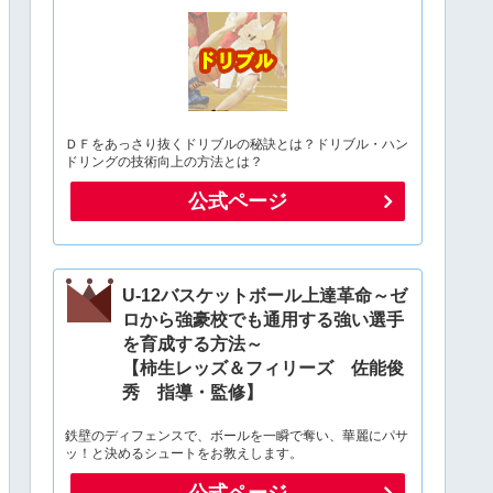
ＤＦをあっさり抜くドリブルの秘訣とは？ドリブル・ハン
ドリングの技術向上の方法とは？
公式ページ
U-12バスケットボール上達革命～ゼ
ロから強豪校でも通用する強い選手
を育成する方法～
【柿生レッズ＆フィリーズ 佐能俊
秀 指導・監修】
鉄壁のディフェンスで、ボールを一瞬で奪い、華麗にパサ
ッ！と決めるシュートをお教えします。
公式ページ