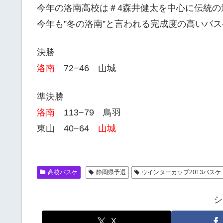
今年の洛南高校は＃4森井健太を中心に伝統の
今年も”冬の洛南”と言われる完成度の高いバ
決勝
洛南
72−46 山城
準決勝
洛南
113−79 鳥羽
東山 40−64
山城
高校バスケ
静岡県予選
ウインターカップ2013バスケ
シ
X