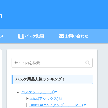
ース
バスケ動画
お問い合わせ
バスケ用品人気ランキング！
バスケットシューズ
┣
asics(アシックス)
┣
Under Armour(アンダーアーマー)