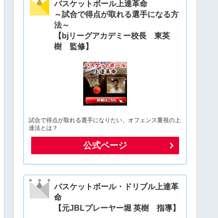
バスケットボール上達革命
～試合で得点が取れる選手になる方
法～
【bjリーグアカデミー校長 東英
樹 監修】
試合で得点が取れる選手になりたい、オフェンス重視の上
達法とは？
公式ページ
バスケットボール・ドリブル上達革
命
【元JBLプレーヤー堀 英樹 指導】