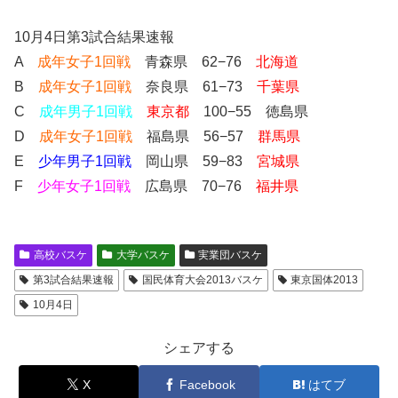
10月4日第3試合結果速報
A
成年女子1回戦
青森県 62−76
北海道
B
成年女子1回戦
奈良県 61−73
千葉県
C
成年男子1回戦
東京都
100−55 徳島県
D
成年女子1回戦
福島県 56−57
群馬県
E
少年男子1回戦
岡山県 59−83
宮城県
F
少年女子1回戦
広島県 70−76
福井県
高校バスケ
大学バスケ
実業団バスケ
第3試合結果速報
国民体育大会2013バスケ
東京国体2013
10月4日
シェアする
X
Facebook
はてブ