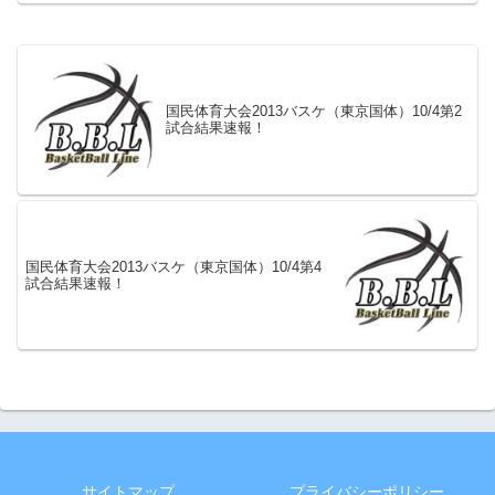
国民体育大会2013バスケ（東京国体）10/4第2
試合結果速報！
国民体育大会2013バスケ（東京国体）10/4第4
試合結果速報！
サイトマップ
プライバシーポリシー