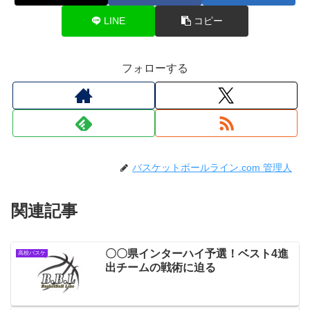
LINE
コピー
フォローする
バスケットボールライン.com 管理人
関連記事
〇〇県インターハイ予選！ベスト4進
高校バスケ
出チームの戦術に迫る