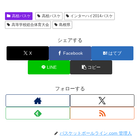
高校バスケ
高校バスケ
インターハイ2014バスケ
高等学校総合体育大会
島根県
シェアする
X
Facebook
はてブ
LINE
コピー
フォローする
バスケットボールライン.com 管理人