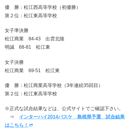
優 勝：松江西高等学校（初優勝）
第２位：松江東高等学校
女子準決勝
松江商業 84‐43 出雲北陵
明誠 68‐81 松江東
女子決勝
松江商業 69‐51 松江東
優 勝：松江商業高等学校（3年連続35回目）
第２位：松江東高等学校
※正式な試合結果などは、公式サイトでご確認下さい。
⇒
インターハイ2014バスケ 島根県予選 試合結果
はこちら！