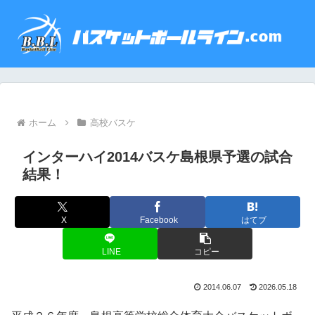
ホーム
高校バスケ
インターハイ2014バスケ島根県予選の試合
結果！
X
Facebook
はてブ
LINE
コピー
2014.06.07
2026.05.18