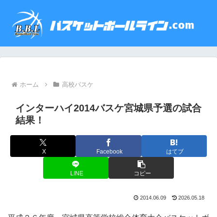
ホーム
高校バスケ
インターハイ2014バスケ宮城県予選の試合
結果！
X
Facebook
はてブ
LINE
コピー
2014.06.09
2026.05.18