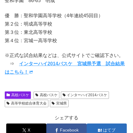
聖和学園 86-65 明成
優 勝：聖和学園高等学校（4年連続45回目）
第２位：明成高等学校
第３位：東北高等学校
第４位：宮城一高等学校
※正式な試合結果などは、公式サイトでご確認下さい。
⇒
インターハイ2014バスケ 宮城県予選 試合結果
はこちら！
高校バスケ
高校バスケ
インターハイ2014バスケ
高等学校総合体育大会
宮城県
シェアする
X
Facebook
はてブ