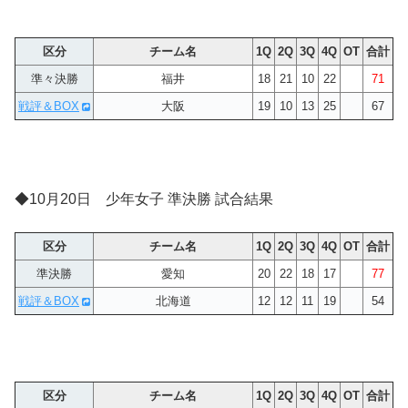
区分
チーム名
1Q
2Q
3Q
4Q
OT
合計
準々決勝
福井
18
21
10
22
71
戦評＆BOX
大阪
19
10
13
25
67
◆10月20日 少年女子 準決勝 試合結果
区分
チーム名
1Q
2Q
3Q
4Q
OT
合計
準決勝
愛知
20
22
18
17
77
戦評＆BOX
北海道
12
12
11
19
54
区分
チーム名
1Q
2Q
3Q
4Q
OT
合計