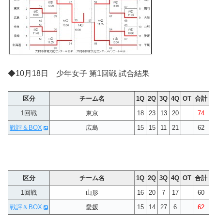
◆10月18日 少年女子 第1回戦 試合結果
区分
チーム名
1Q
2Q
3Q
4Q
OT
合計
1回戦
東京
18
23
13
20
74
戦評＆BOX
広島
15
15
11
21
62
区分
チーム名
1Q
2Q
3Q
4Q
OT
合計
1回戦
山形
16
20
7
17
60
戦評＆BOX
愛媛
15
14
27
6
62