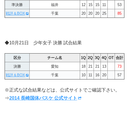
準決勝
福井
12
15
15
11
53
戦評＆BOX
千葉
20
20
20
25
85
◆10月21日 少年女子 決勝 試合結果
区分
チーム名
1Q
2Q
3Q
4Q
OT
合計
決勝
愛知
18
21
21
13
73
戦評＆BOX
千葉
10
11
16
20
57
※正式な試合結果などは、公式サイトでご確認下さい。
⇒
2014 長崎国体バスケ 公式サイト