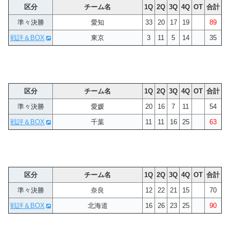
区分
チーム名
1Q
2Q
3Q
4Q
OT
合計
準々決勝
愛知
33
20
17
19
89
戦評＆BOX
東京
3
11
5
14
35
区分
チーム名
1Q
2Q
3Q
4Q
OT
合計
準々決勝
愛媛
20
16
7
11
54
戦評＆BOX
千葉
11
11
16
25
63
区分
チーム名
1Q
2Q
3Q
4Q
OT
合計
準々決勝
奈良
12
22
21
15
70
戦評＆BOX
北海道
16
26
23
25
90