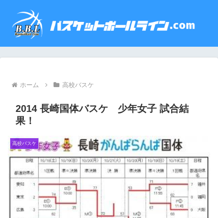
ホーム
高校バスケ
2014 長崎国体バスケ 少年女子 試合結
果！
高校バスケ