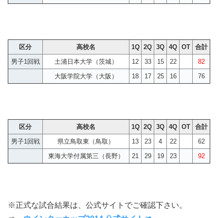
区分
高校名
1Q
2Q
3Q
4Q
OT
合計
男子1回戦
土浦日本大学（茨城）
12
33
15
22
82
大阪学院大学（大阪）
18
17
25
16
76
区分
高校名
1Q
2Q
3Q
4Q
OT
合計
男子1回戦
県立鳥取東（鳥取）
13
23
4
22
62
東海大学付属第三（長野）
21
29
19
23
92
※正式な試合結果は、公式サイトでご確認下さい。