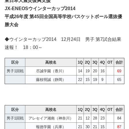
東日本大震災復興支援
JX-ENEOSウインターカップ2014
平成26年度 第45回全国高等学校バスケットボール選抜優
勝大会
◆ウインターカップ2014 12月24日 男子 第7試合結果
速報！ 18：00～
区分
高校名
1Q
2Q
3Q
4Q
OT
合計
男子1回戦
尽誠学園（香川）
14
19
20
16
69
藤枝明誠（静岡）
22
15
19
9
65
区分
高校名
1Q
2Q
3Q
4Q
OT
合計
男子1回戦
アレセイア湘南（神奈川）
21
12
28
23
84
報徳学園（兵庫）
21
30
21
15
87