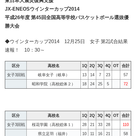
東日本大震災復興支援
JX-ENEOSウインターカップ2014
平成26年度 第45回全国高等学校バスケットボール選抜優
勝大会
◆ウインターカップ2014 12月25日 女子 第2試合結果
速報！ 10：30～
区分
高校名
1Q
2Q
3Q
4Q
OT
合計
女子3回戦
岐阜女子（岐阜）
13
14
7
23
57
昭和学院（高校総体２）
18
24
25
5
72
区分
高校名
1Q
2Q
3Q
4Q
OT
合計
女子3回戦
桜花学園（高校総体１）
28
21
33
28
110
県立足羽（福井）
10
11
16
21
58