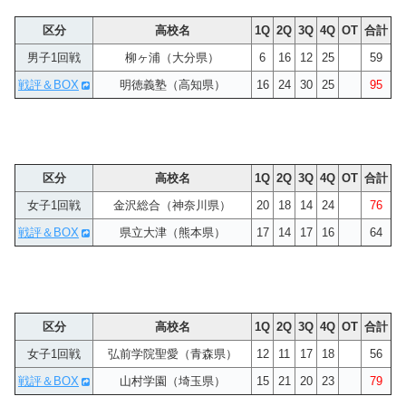
区分
高校名
1Q
2Q
3Q
4Q
OT
合計
男子1回戦
柳ヶ浦（大分県）
6
16
12
25
59
戦評＆BOX
明徳義塾（高知県）
16
24
30
25
95
区分
高校名
1Q
2Q
3Q
4Q
OT
合計
女子1回戦
金沢総合（神奈川県）
20
18
14
24
76
戦評＆BOX
県立大津（熊本県）
17
14
17
16
64
区分
高校名
1Q
2Q
3Q
4Q
OT
合計
女子1回戦
弘前学院聖愛（青森県）
12
11
17
18
56
戦評＆BOX
山村学園（埼玉県）
15
21
20
23
79