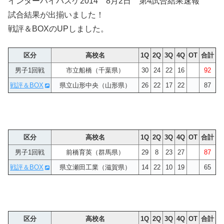
インターハイバスケ2014 8月2日 第4試合結果速報
試合結果が出揃いました！
戦評＆BOXのUPしました。
区分
高校名
1Q
2Q
3Q
4Q
OT
合計
男子1回戦
市立船橋（千葉県）
30
24
22
16
92
戦評＆BOX
県立山形中央（山形県）
26
22
17
22
87
区分
高校名
1Q
2Q
3Q
4Q
OT
合計
男子1回戦
前橋育英（群馬県）
29
8
23
27
87
戦評＆BOX
県立瀬田工業（滋賀県）
14
22
10
19
65
区分
高校名
1Q
2Q
3Q
4Q
OT
合計