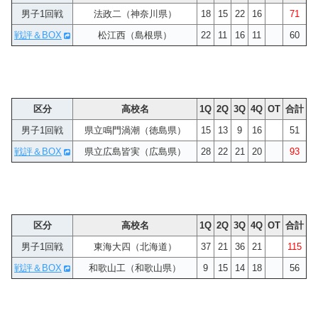
男子1回戦
法政二（神奈川県）
18
15
22
16
71
戦評＆BOX
松江西（島根県）
22
11
16
11
60
区分
高校名
1Q
2Q
3Q
4Q
OT
合計
男子1回戦
県立鳴門渦潮（徳島県）
15
13
9
16
51
戦評＆BOX
県立広島皆実（広島県）
28
22
21
20
93
区分
高校名
1Q
2Q
3Q
4Q
OT
合計
男子1回戦
東海大四（北海道）
37
21
36
21
115
戦評＆BOX
和歌山工（和歌山県）
9
15
14
18
56