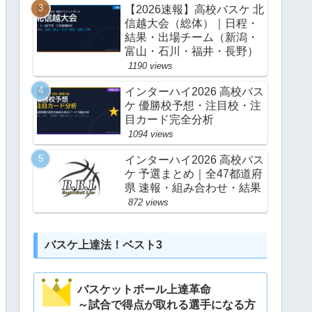
【2026速報】高校バスケ 北
信越大会（総体）｜日程・
結果・出場チーム（新潟・
富山・石川・福井・長野）
1190 views
インターハイ2026 高校バス
ケ 優勝校予想・注目校・注
目カード完全分析
1094 views
インターハイ2026 高校バス
ケ 予選まとめ｜全47都道府
県 速報・組み合わせ・結果
872 views
バスケ上達法！ベスト3
バスケットボール上達革命
～試合で得点が取れる選手になる方