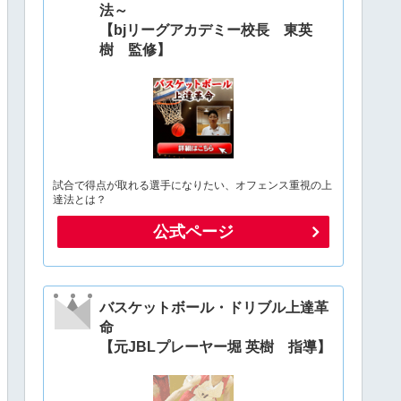
法～
【bjリーグアカデミー校長 東英
樹 監修】
試合で得点が取れる選手になりたい、オフェンス重視の上
達法とは？
公式ページ
バスケットボール・ドリブル上達革
命
【元JBLプレーヤー堀 英樹 指導】