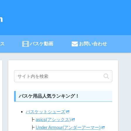
ース
バスケ動画
お問い合わせ
バスケ用品人気ランキング！
バスケットシューズ
┣
asics(アシックス)
┣
Under Armour(アンダーアーマー)