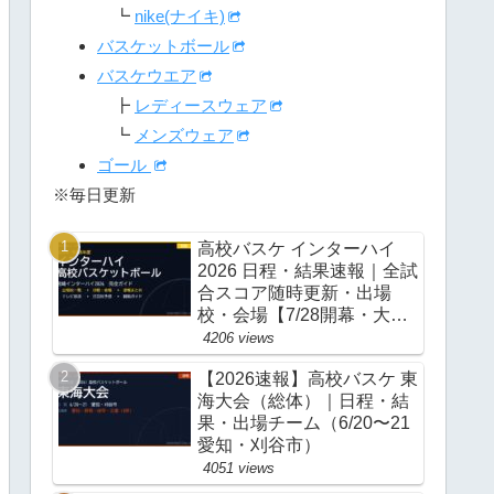
┗
nike(ナイキ)
バスケットボール
バスケウエア
┣
レディースウェア
┗
メンズウェア
ゴール
※毎日更新
高校バスケ インターハイ
2026 日程・結果速報｜全試
合スコア随時更新・出場
校・会場【7/28開幕・大
阪】
4206 views
【2026速報】高校バスケ 東
海大会（総体）｜日程・結
果・出場チーム（6/20〜21
愛知・刈谷市）
4051 views