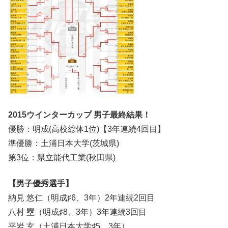
2015ウインターカップ 男子最終結果！
優勝：明成(高校総体1位)【3年連続4回目】
準優勝：土浦日本大学(茨城県)
第3位：県立能代工業(秋田県)
【男子優秀選手】
納見 悠仁（明成♯6、3年）2年連続2回目
八村 塁（明成♯8、3年）3年連続3回目
平岩 玄（土浦日本大学♯5、3年）