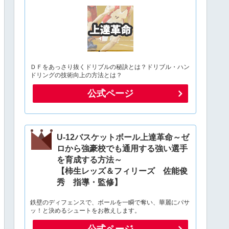
ＤＦをあっさり抜くドリブルの秘訣とは？ドリブル・ハン
ドリングの技術向上の方法とは？
公式ページ
U-12バスケットボール上達革命～ゼ
ロから強豪校でも通用する強い選手
を育成する方法～
【柿生レッズ＆フィリーズ 佐能俊
秀 指導・監修】
鉄壁のディフェンスで、ボールを一瞬で奪い、華麗にパサ
ッ！と決めるシュートをお教えします。
公式ページ