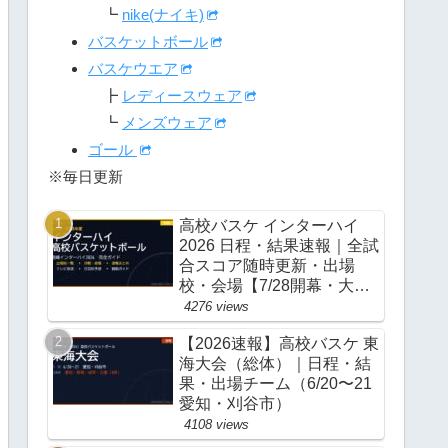
┗
nike(ナイキ)
バスケットボール
バスケウエア
┣
レディースウェア
┗
メンズウェア
ゴール
※毎日更新
高校バスケ インターハイ
2026 日程・結果速報｜全試
合スコア随時更新・出場
校・会場【7/28開幕・大
阪】
4276 views
【2026速報】高校バスケ 東
海大会（総体）｜日程・結
果・出場チーム（6/20〜21
愛知・刈谷市）
4108 views