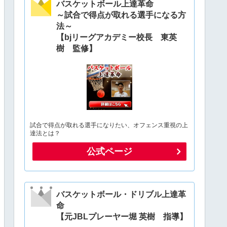
バスケットボール上達革命
～試合で得点が取れる選手になる方
法～
【bjリーグアカデミー校長 東英
樹 監修】
試合で得点が取れる選手になりたい、オフェンス重視の上
達法とは？
公式ページ
バスケットボール・ドリブル上達革
命
【元JBLプレーヤー堀 英樹 指導】