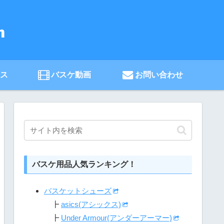
ース
バスケ動画
お問い合わせ
バスケ用品人気ランキング！
バスケットシューズ
┣
asics(アシックス)
┣
Under Armour(アンダーアーマー)