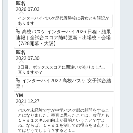
匿名
2026.07.03
インターハイバスケ歴代優勝校に男女とも誤記が
あります
高校バスケ インターハイ2026 日程・結果
速報｜全試合スコア随時更新・出場校・会場
【7/28開幕・大阪】
匿名
2022.07.30
3日目、ボックススコアに間違いがありました。
直りますか？
インターハイ2022 高校バスケ 女子試合結
果！
YM
2021.12.27
バスケ未経験ですが中学バスケ部の顧問をするこ
とになりました。率直に思ったことは、攻守とも
１ｖｓ１スキルの向上が目的ということですよ
ね。ならば、１ｖｓ１を制しての得点を３点とし
てはどうでしょう？すると１...