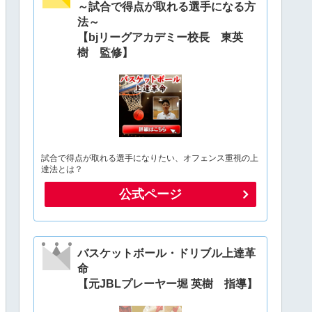
～試合で得点が取れる選手になる方
法～
【bjリーグアカデミー校長 東英
樹 監修】
試合で得点が取れる選手になりたい、オフェンス重視の上
達法とは？
公式ページ
バスケットボール・ドリブル上達革
命
【元JBLプレーヤー堀 英樹 指導】