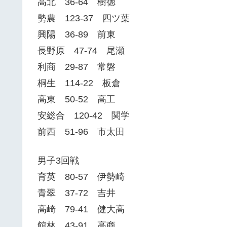
高北 36-64 樹徳
勢農 123-37 四ツ葉
興陽 36-89 前東
長野原 47-74 尾瀬
利商 29-87 常磐
桐生 114-22 板倉
高東 50-52 高工
安総合 120-42 関学
前西 51-96 市太田
男子3回戦
育英 80-57 伊勢崎
青翠 37-72 吉井
高崎 79-41 健大高
館林 43-91 高商