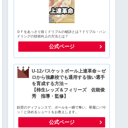
ＤＦをあっさり抜くドリブルの秘訣とは？ドリブル・ハン
ドリングの技術向上の方法とは？
公式ページ
U-12バスケットボール上達革命～ゼ
ロから強豪校でも通用する強い選手
を育成する方法～
【柿生レッズ＆フィリーズ 佐能俊
秀 指導・監修】
鉄壁のディフェンスで、ボールを一瞬で奪い、華麗にパサ
ッ！と決めるシュートをお教えします。
公式ページ