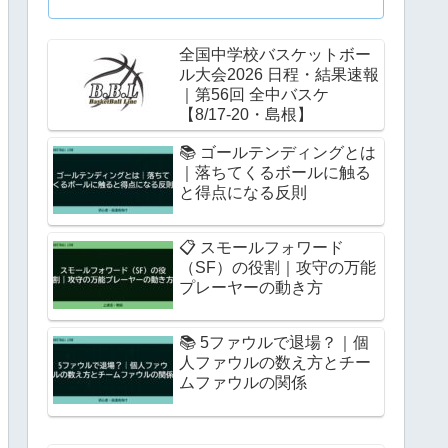
全国中学校バスケットボー
ル大会2026 日程・結果速報
｜第56回 全中バスケ
【8/17-20・島根】
📚 ゴールテンディングとは
｜落ちてくるボールに触る
と得点になる反則
📋 スモールフォワード
（SF）の役割｜攻守の万能
プレーヤーの動き方
📚 5ファウルで退場？｜個
人ファウルの数え方とチー
ムファウルの関係