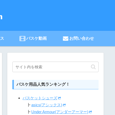
ース
バスケ動画
お問い合わせ
バスケ用品人気ランキング！
バスケットシューズ
┣
asics(アシックス)
┣
Under Armour(アンダーアーマー)