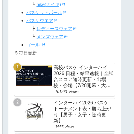
┗
nike(ナイキ)
バスケットボール
バスケウエア
┣
レディースウェア
┗
メンズウェア
ゴール
※毎日更新
高校バスケ インターハイ
2026 日程・結果速報｜全試
合スコア随時更新・出場
校・会場【7/28開幕・大
阪】
101261 views
インターハイ2026 バスケ
トーナメント表・勝ち上が
り【男子・女子・随時更
新】
3555 views