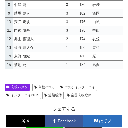
8
中澤 龍
3
180
岩崎
9
越馬 彪人
3
182
舞岡
10
宍戸 宏規
3
176
山城
11
向後 博基
3
175
中山
12
奥山 喜理人
2
174
衣笠
13
佐野 龍之介
1
180
善行
14
東野 恒紀
1
180
原
15
菊池 允
1
184
高浜
高校バスケ
高校バスケ
バスケインターハイ
インターハイ2015
近畿総体
全国高校総体
シェアする
X
Facebook
はてブ