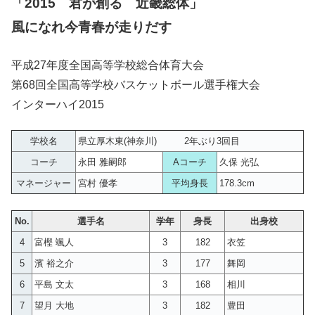
「2015 君が創る 近畿総体」
風になれ今青春が走りだす
平成27年度全国高等学校総合体育大会
第68回全国高等学校バスケットボール選手権大会
インターハイ2015
学校名
県立厚木東(神奈川) 2年ぶり3回目
コーチ
永田 雅嗣郎
Aコーチ
久保 光弘
マネージャー
宮村 優孝
平均身長
178.3cm
No.
選手名
学年
身長
出身校
4
富樫 颯人
3
182
衣笠
5
濱 裕之介
3
177
舞岡
6
平島 文太
3
168
相川
7
望月 大地
3
182
豊田