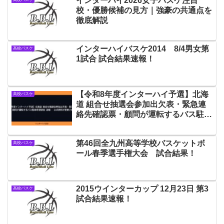
インターハイ2026女子バスケ注目
校・優勝候補の見方｜強豪の共通点を
徹底解説
インターハイバスケ2014 8/4男女第
高校バスケ
1試合 試合結果速報！
【令和8年度インターハイ予選】北海
高校バスケ
道 組合せ抽選会参加出欠表・緊急連
絡先確認票・顧問が運転するバス駐車
希望調査 速報 — 公式資料が更新され
ました
第46回全九州高等学校バスケットボ
高校バスケ
ール春季選手権大会 試合結果！
2015ウインターカップ 12月23日 第3
高校バスケ
試合結果速報！