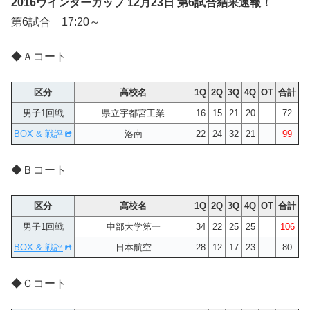
2016ウインターカップ 12月23日 第6試合結果速報！
第6試合 17:20～
◆Ａコート
区分
高校名
1Q
2Q
3Q
4Q
OT
合計
男子1回戦
県立宇都宮工業
16
15
21
20
72
BOX & 戦評
洛南
22
24
32
21
99
◆Ｂコート
区分
高校名
1Q
2Q
3Q
4Q
OT
合計
男子1回戦
中部大学第一
34
22
25
25
106
BOX & 戦評
日本航空
28
12
17
23
80
◆Ｃコート