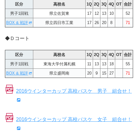
区分
高校名
1Q
2Q
3Q
4Q
OT
合計
男子1回戦
県立佐賀東
17
12
13
10
52
BOX & 戦評
県立四日市工業
17
26
20
8
71
◆Ｄコート
区分
高校名
1Q
2Q
3Q
4Q
OT
合計
男子1回戦
東海大学付属札幌
11
13
13
18
55
BOX & 戦評
県立盛岡南
20
9
15
27
71
2016ウインターカップ 高校バスケ 男子 組合せ！
2016ウインターカップ 高校バスケ 女子 組合せ！