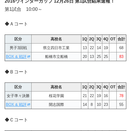
2016ウインターカップ 12月26日 第1試合結果速報！
第1試合 10:00～
◆Ａコート
区分
高校名
1Q
2Q
3Q
4Q
OT
合計
男子3回戦
県立四日市工業
13
22
14
19
68
BOX & 戦評
船橋市立船橋
20
13
25
25
83
◆Ｂコート
区分
高校名
1Q
2Q
3Q
4Q
OT
合計
女子準々決勝
桜花学園
21
22
19
16
78
BOX & 戦評
開志国際
14
8
10
23
55
◆Ｃコート