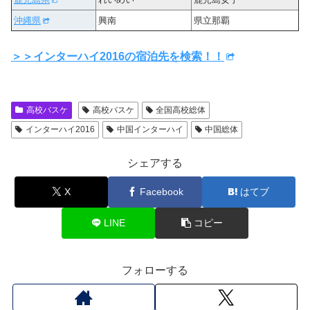
沖縄県
興南
県立那覇
＞＞インターハイ2016の宿泊先を検索！！
高校バスケ
高校バスケ
全国高校総体
インターハイ2016
中国インターハイ
中国総体
シェアする
X
Facebook
はてブ
LINE
コピー
フォローする