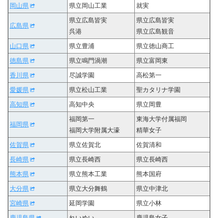
岡山県
県立岡山工業
就実
県立広島皆実
県立広島皆実
広島県
呉港
県立広島観音
山口県
県立豊浦
県立徳山商工
徳島県
県立鳴門渦潮
県立富岡東
香川県
尽誠学園
高松第一
愛媛県
県立松山工業
聖カタリナ学園
高知県
高知中央
県立岡豊
福岡第一
東海大学付属福岡
福岡県
福岡大学附属大濠
精華女子
佐賀県
県立佐賀北
佐賀清和
長崎県
県立長崎西
県立長崎西
熊本県
県立熊本工業
熊本国府
大分県
県立大分舞鶴
県立中津北
宮崎県
延岡学園
県立小林
鹿児島県
れいめい
鹿児島女子