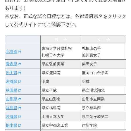
あります）
※なお、正式な試合日程などは、各都道府県名をクリック
して公式サイトにてご確認下さい。
男 子
女 子
東海大学付属札幌
札幌山の手
北海道
札幌日本大学
旭川藤女子
青森県
県立弘前実業
柴田女子
岩手県
県立盛岡南
盛岡白百合学園
宮城県
明成
明成
秋田県
県立平成
県立湯沢翔北
山形県
県立山形南
山形市立商業
福島県
県立福島南
県立福島西
茨城県
土浦日本大学
県立竜ヶ崎第二
栃木県
県立宇都宮工業
作新学院