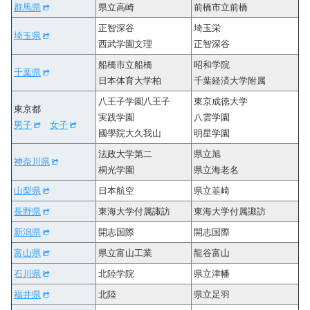
群馬県
県立高崎
前橋市立前橋
正智深谷
埼玉栄
埼玉県
西武学園文理
正智深谷
船橋市立船橋
昭和学院
千葉県
日本体育大学柏
千葉経済大学附属
八王子学園八王子
東京成徳大学
東京都
実践学園
八雲学園
男子
女子
國學院大久我山
明星学園
法政大学第二
県立旭
神奈川県
桐光学園
県立海老名
山梨県
日本航空
県立韮崎
長野県
東海大学付属諏訪
東海大学付属諏訪
新潟県
開志国際
開志国際
富山県
県立富山工業
龍谷富山
石川県
北陸学院
県立津幡
福井県
北陸
県立足羽