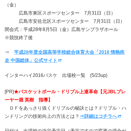
（金）
広島市東区スポーツセンター 7月31日（日）
広島市安佐北区スポーツセンター 7月31日（日）
閉会式：平成28年8月5日（金）広島サンプラザホール
※競技終了後
⇒
平成28年度全国高等学校総合体育大会「2016 情熱疾
走 中国総体」公式サイト
インターハイ2016バスケ 出場校一覧 (5/23up)
[PR]
★バスケットボール・ドリブル上達革命【元JBLプレ
ーヤー堀 英樹 指導】
ＤＦをあっさり抜くドリブルの秘訣とは？ドリブル・ハ
ンドリングの技術向上の方法とは？
⇒詳細はコチラへ
日付は、出場校の決定予定日（予定ですので変更の場合が