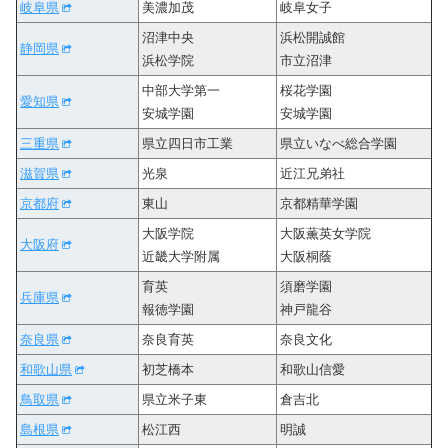
岐阜県
美濃加茂
岐阜女子
沼津中央
浜松開誠館
静岡県
浜松学院
市立沼津
中部大学第一
桜花学園
愛知県
安城学園
安城学園
三重県
県立四日市工業
県立いなべ総合学園
滋賀県
光泉
近江兄弟社
京都府
東山
京都精華学園
大阪学院
大阪薫英女学院
大阪府
近畿大学附属
大阪桐蔭
育英
須磨学園
兵庫県
報徳学園
神戸龍谷
奈良県
奈良育英
奈良文化
和歌山県
初芝橋本
和歌山信愛
鳥取県
県立米子東
倉吉北
島根県
松江西
明誠