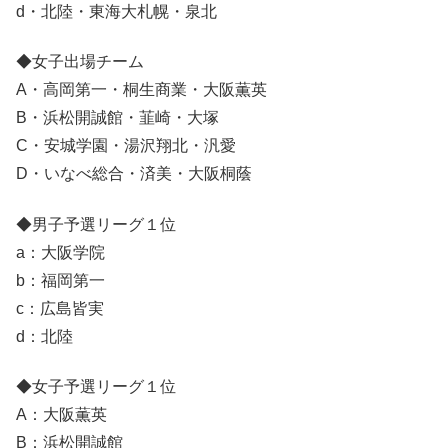
d・北陸・東海大札幌・泉北
◆女子出場チーム
A・高岡第一・桐生商業・大阪薫英
B・浜松開誠館・韮崎・大塚
C・安城学園・湯沢翔北・汎愛
D・いなべ総合・済美・大阪桐蔭
◆男子予選リーグ１位
a：大阪学院
b：福岡第一
c：広島皆実
d：北陸
◆女子予選リーグ１位
A：大阪薫英
B：浜松開誠館