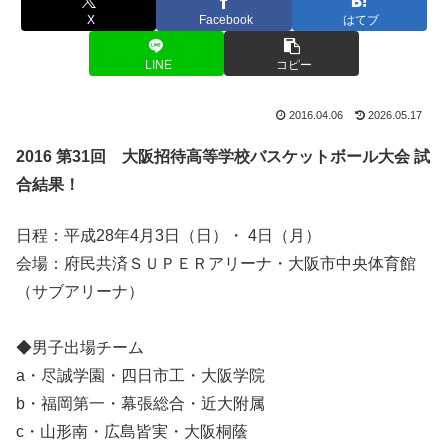
X
Facebook
はてブ
LINE
コピー
2016.04.06
2026.05.17
2016 第31回 大阪招待高等学校バスケットボール大会 試
合結果！
日程：平成28年4月3日（日）・ 4日（月）
会場：府民共済ＳＵＰＥＲアリーナ・大阪市中央体育館
（サブアリーナ）
◆男子出場チーム
a・尽誠学園・四日市工・大阪学院
b・福岡第一・幕張総合・近大附属
c・山形南・広島皆実・大阪桐蔭